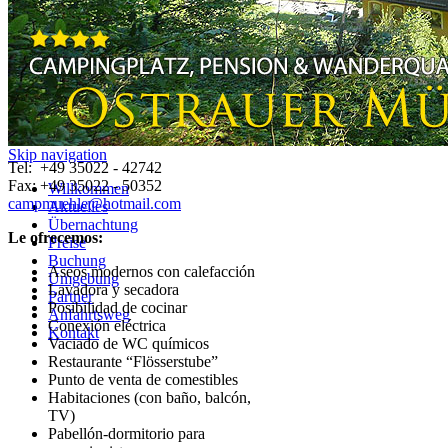
Reserva
Camping und Pension
"Ostrauer Mühle"
Kirnitzschtal
01814 Bad Schandau
Sachsen Deutschland
Skip navigation
Tel: +49 35022 - 42742
Fax: +49 35022 - 50352
Willkommen
campmuehle@hotmail.com
Aktuelles
Übernachtung
Le ofrecemos:
Preise
Buchung
Aseos modernos con calefacción
Umgebung
Lavadora y secadora
Partner
Posibilidad de cocinar
Anfahrtsweg
Conexión eléctrica
Kontakt
Vaciado de WC químicos
Restaurante “Flösserstube”
Punto de venta de comestibles
Habitaciones (con baño, balcón,
TV)
Pabellón-dormitorio para