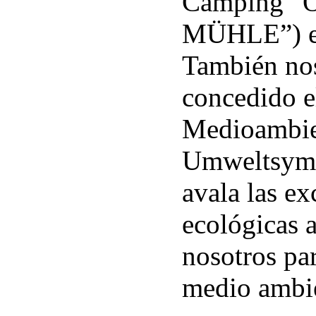
Camping 
MÜHLE”) en 
También nos
concedido e
Medioambie
Umweltsymb
avala las e
ecológicas 
nosotros par
medio ambie